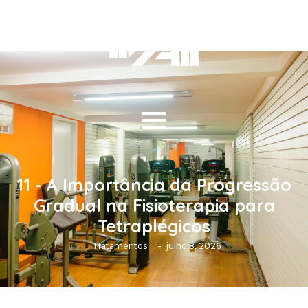
11 - A Importância da Progressão
Gradual na Fisioterapia para
Tetraplégicos
-
Tratamentos
julho 8, 2026